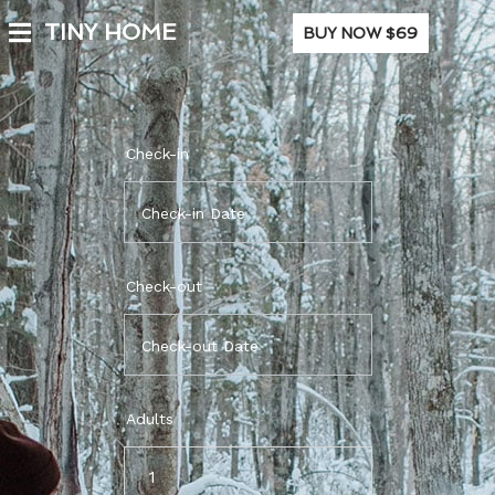
TINY HOME
BUY NOW $69
Check-in
Check-out
Adults