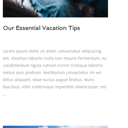
Our Essential Vacation Tips
Lorem ipsum dolor sit amet, consectetur adipiscing
elit. Vivamus lobortis nulla non mauris fermentum, eu
condimentum ligula rutrum.rnrnIn tristique lobortis
metus quis pretium. Vestibulum consectetur mi vel
tellus aliquam, vitae luctus augue finibus. Nunc
faucibus, nibh scelerisque imperdiet ullamcorper, est
…