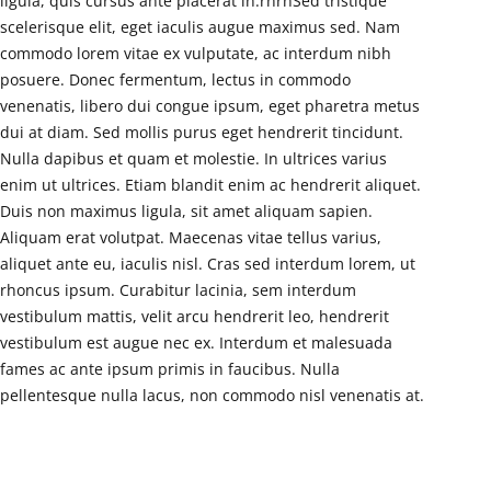
ligula, quis cursus ante placerat in.rnrnSed tristique
scelerisque elit, eget iaculis augue maximus sed. Nam
commodo lorem vitae ex vulputate, ac interdum nibh
posuere. Donec fermentum, lectus in commodo
venenatis, libero dui congue ipsum, eget pharetra metus
dui at diam. Sed mollis purus eget hendrerit tincidunt.
Nulla dapibus et quam et molestie. In ultrices varius
enim ut ultrices. Etiam blandit enim ac hendrerit aliquet.
Duis non maximus ligula, sit amet aliquam sapien.
Aliquam erat volutpat. Maecenas vitae tellus varius,
aliquet ante eu, iaculis nisl. Cras sed interdum lorem, ut
rhoncus ipsum. Curabitur lacinia, sem interdum
vestibulum mattis, velit arcu hendrerit leo, hendrerit
vestibulum est augue nec ex. Interdum et malesuada
fames ac ante ipsum primis in faucibus. Nulla
pellentesque nulla lacus, non commodo nisl venenatis at.