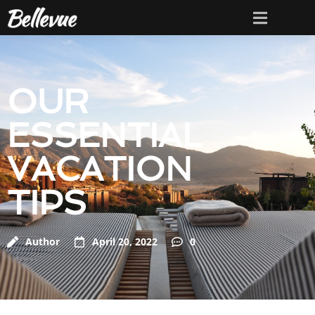
OUR
ESSENTIAL
VACATION
TIPS
Author
April 20, 2022
0