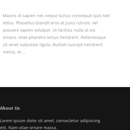
Mauris id sapien nec neque luctus consequat quis sed
tellus. Phasellus blandit eros at justo rutrum, vel
posuere sapien volutpat. Ut facilisis nulla at est
ornare, vitae pharetra lectus hendrerit. Pellentesque
sit amet vulputate ligula. Nullam suscipit hendrerit
metus, et …
About Us
Lorem ipsum dolor sit amet, consectetur adipiscing
elit. Nam vitae ornare massa.