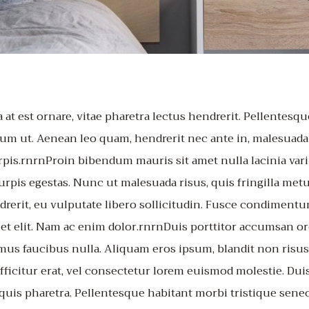
 at est ornare, vitae pharetra lectus hendrerit. Pellentesqu
ntum ut. Aenean leo quam, hendrerit nec ante in, malesuad
urpis.rnrnProin bibendum mauris sit amet nulla lacinia var
rpis egestas. Nunc ut malesuada risus, quis fringilla metus
ndrerit, eu vulputate libero sollicitudin. Fusce condimen
amet elit. Nam ac enim dolor.rnrnDuis porttitor accumsan o
ximus faucibus nulla. Aliquam eros ipsum, blandit non risus
icitur erat, vel consectetur lorem euismod molestie. Duis 
is pharetra. Pellentesque habitant morbi tristique senec