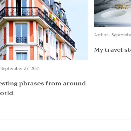
Author -
Septembe
My travel s
-
September 27, 2021
esting phrases from around
orld