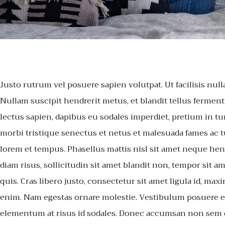
Justo rutrum vel posuere sapien volutpat. Ut facilisis nulla
Nullam suscipit hendrerit metus, et blandit tellus ferme
lectus sapien, dapibus eu sodales imperdiet, pretium in t
morbi tristique senectus et netus et malesuada fames ac tu
lorem et tempus. Phasellus mattis nisl sit amet neque he
diam risus, sollicitudin sit amet blandit non, tempor sit 
quis. Cras libero justo, consectetur sit amet ligula id, ma
enim. Nam egestas ornare molestie. Vestibulum posuere eff
elementum at risus id sodales. Donec accumsan non sem qu